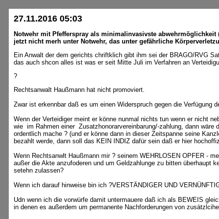
27.11.2016 05:03
Notwehr mit Pfefferspray als minimalinvasivste abwehrmöglichkeit 
jetzt nicht merh unter Notwehr, das unter gefährliche Körperverletz
Ein Anwalt der dem gerichts chriftklich gibt ihm sei der BRAGO/RVG Satz
das auch shcon alles ist was er seit Mitte Juli im Verfahren an Verteidi
?
Rechtsanwalt Haußmann hat nicht promoviert.
Zwar ist erkennbar daß es um einen Widerspruch gegen die Verfügung d
Wenn der Verteidiger meint er könne nunmal nichts tun wenn er nicht n
wie im Rahmen einer Zusatzhonorarvereinbarung/-zahlung, dann wäre das
ordentlich mache ? (und er könne dann in dieser Zeitspanne seine Kanzl
bezahlt werde, dann soll das KEIN INDIZ dafür sein daß er hier hoch
Wenn Rechtsanwlt Haußmann mir ? seinem WEHRLOSEN OPFER - mehrfa
außer die Akte anzufoderen und um Geldzahlunge zu bitten überhaupt kein
setehn zulassen?
Wenn ich darauf hinweise bin ich ?VERSTÄNDIGER UND VERNÜNFTIG
Udn wenn ich die vorwürfe damit untermauere daß ich als BEWEIS gleic
in denen es außerdem um permanente Nachforderungen von zusätzlcihen