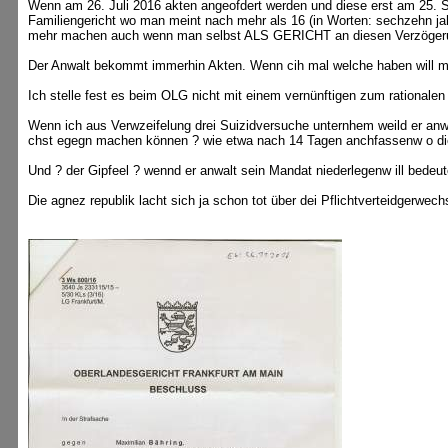
Wenn am 26. Juli 2016 akten angeofdert werden und diese erst am 25. 
Familiengericht wo man meint nach mehr als 16 (in Worten: sechzehn j
mehr machen auch wenn man selbst ALS GERICHT an diesen Verzögerunge
Der Anwalt bekommt immerhin Akten. Wenn cih mal welche haben will m
Ich stelle fest es beim OLG nicht mit einem vernünftigen zum rationale
Wenn ich aus Verwzeifelung drei Suizidversuche unternhem weild er anw
chst egegn machen können ? wie etwa nach 14 Tagen anchfassenw o di
Und ? der Gipfeel ? wennd er anwalt sein Mandat niederlegenw ill bedeut
Die agnez republik lacht sich ja schon tot über dei Pflichtverteidgerwec