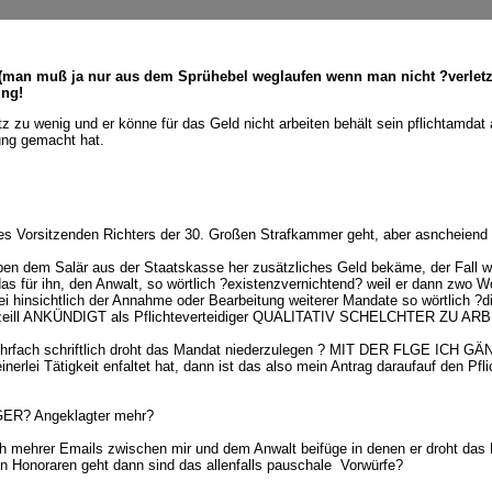
(man muß ja nur aus dem Sprühebel weglaufen wenn man nicht ?verletzt? 
ung!
 zu wenig und er könne für das Geld nicht arbeiten behält sein pflichtamdat 
gung gemacht hat.
es Vorsitzenden Richters der 30. Großen Strafkammer geht, aber asncheiend
eben dem Salär aus der Staatskasse her zusätzliches Geld bekäme, der Fall w
 für ihn, den Anwalt, so wörtlich ?existenzvernichtend? weil er dann zwo W
ei hinsichtlich der Annahme oder Bearbeitung weiterer Mandate so wörtlich ?d
offizeill ANKÜNDIGT als Pflichteverteidiger QUALITATIV SCHELCHTER ZU ARB
ch schriftlich droht das Mandat niederzulegen ? MIT DER FLGE ICH GÄN
erlei Tätigkeit enfaltet hat, dann ist das also mein Antrag daraufauf den Pfl
ER? Angeklagter mehr?
h mehrer Emails zwischen mir und dem Anwalt beifüge in denen er droht das
 Honoraren geht dann sind das allenfalls pauschale Vorwürfe?