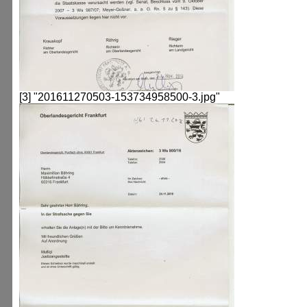
[3] "201611270503-153734958500-3.jpg"