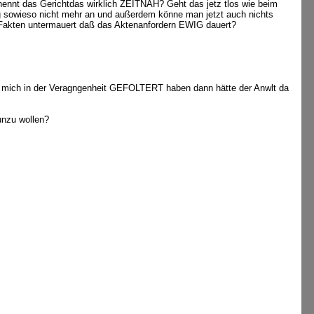
ennt das Gerichtdas wirklich ZEITNAH? Geht das jetz tlos wie beim
g sowieso nicht mehr an und außerdem könne man jetzt auch nichts
 Fakten untermauert daß das Aktenanfordern EWIG dauert?
ie mich in der Veragngenheit GEFOLTERT haben dann hätte der Anwlt da
unzu wollen?