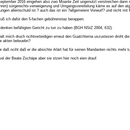
September 2016 eingehen also zwo Moante Zeit ungenutzt verstreichen dann n
ahren) sorgerechts-verweigerung und Umgangsvereitelung käme es auf den at
n alleinschuld ist ? auch das ist ein ?allgemeienr Vorwurf? und nicht mit
uß ich dafür den 5-fachen gebührenstaz berappen.
n denken befähigten Gericht zu tun zu haben (BGH NStZ 2004, 632).
alt miich druch ncihtverteidigen erneut den Guatchterna uszustezen droht d
e akten beleuebn?
e daß nciht daß er die absichte rklärt hat für seinen Mandanten nichts mehr t
hsel der Beate Zschäpe aber sie stzen hier noch eien drauf.