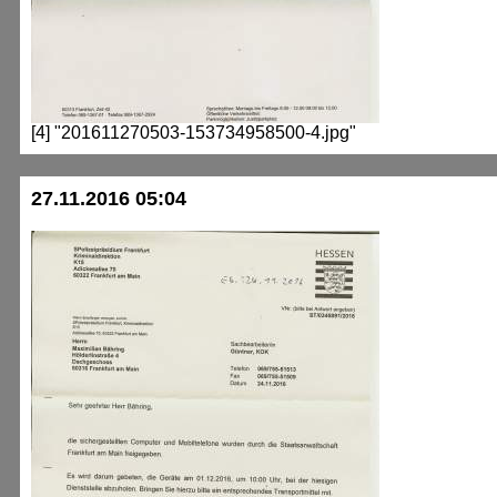
[4] "201611270503-153734958500-4.jpg"
27.11.2016 05:04