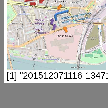
[1] "201512071116-1347