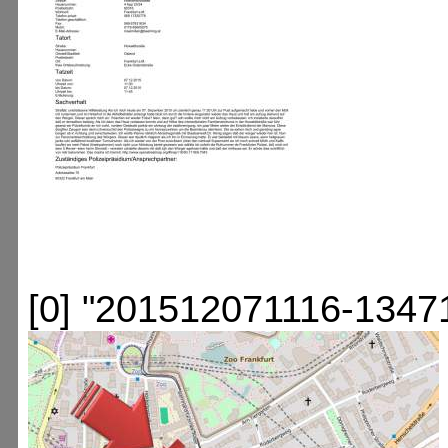
[0] "201512071116-1347