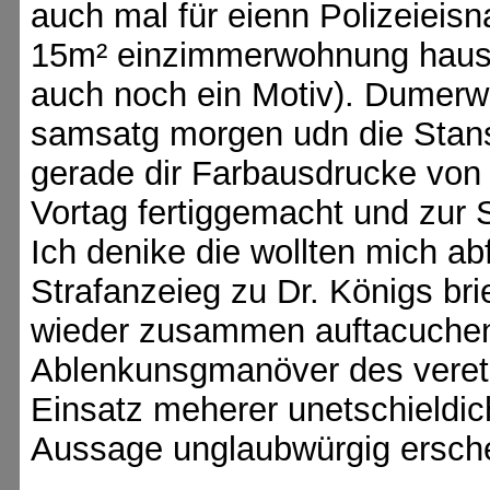
auch mal für eienn Polizeieisna
15m² einzimmerwohnung hauste
auch noch ein Motiv). Dumerwi
samsatg morgen udn die Stansw
gerade dir Farbausdrucke von 
Vortag fertiggemacht und zur 
Ich denike die wollten mich a
Strafanzeieg zu Dr. Königs bri
wieder zusammen auftacuchen 
Ablenkunsgmanöver des vereti
Einsatz meherer unetschieldi
Aussage unglaubwürgig ersche