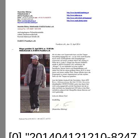
[0] "201404121210-8247