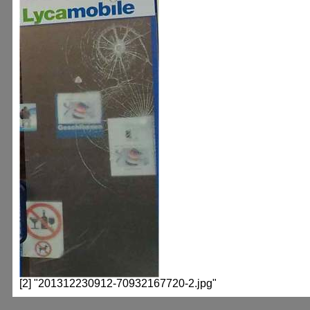
[2] "201312230912-70932167720-2.jpg"