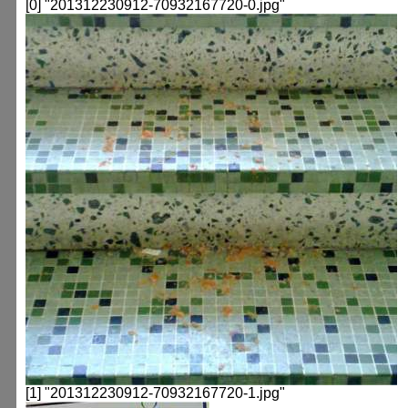
[0] "201312230912-70932167720-0.jpg"
[1] "201312230912-70932167720-1.jpg"