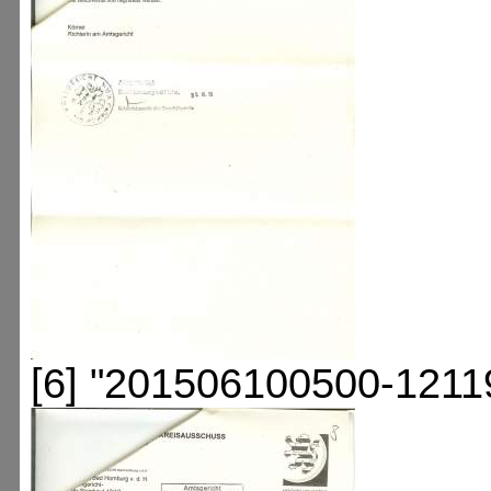
[6] "201506100500-1211