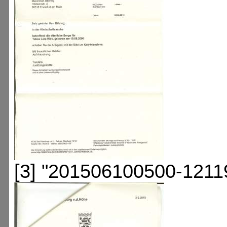
[3] "201506100500-1211