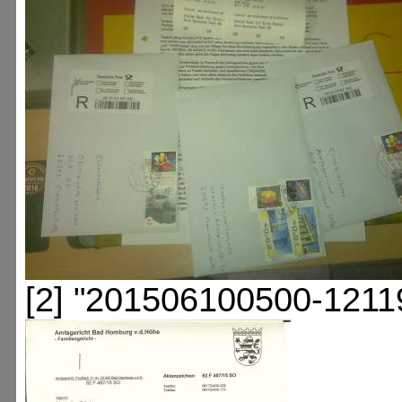
[2] "201506100500-1211