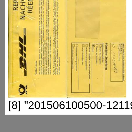
[8] "201506100500-1211