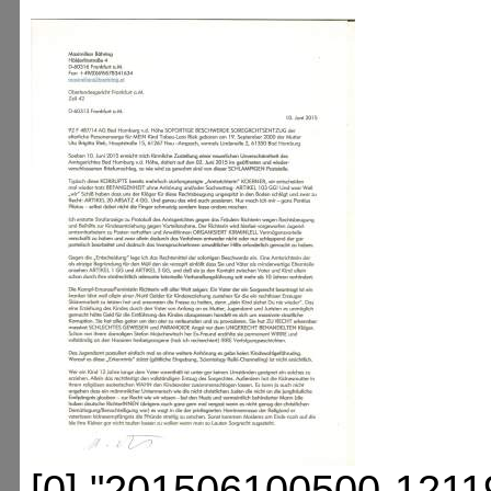
[0] "201506100500-1211