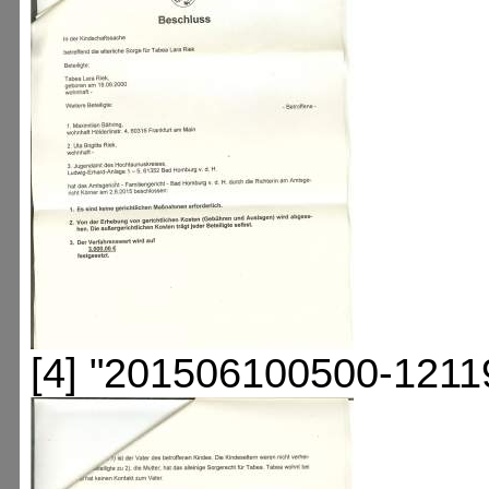
[4] "201506100500-1211