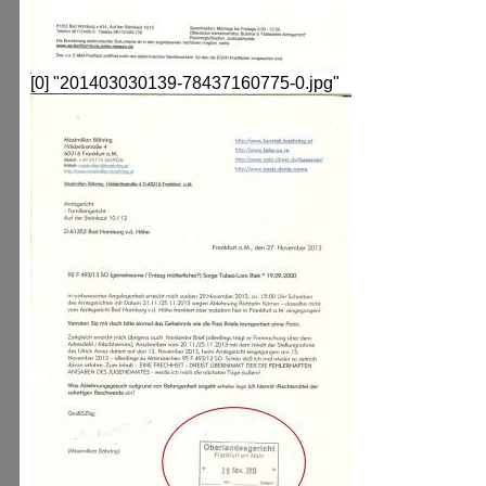
[0] "201403030139-78437160775-0.jpg"