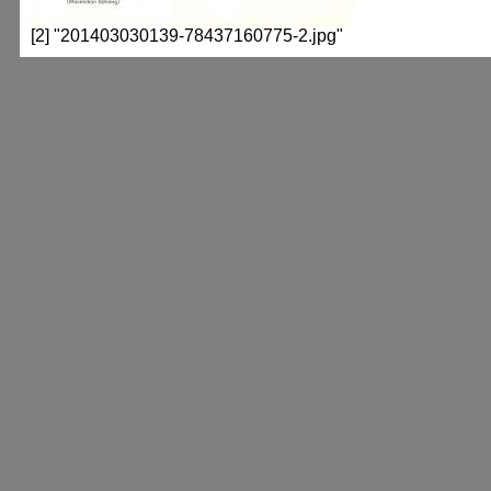
[2] "201403030139-78437160775-2.jpg"