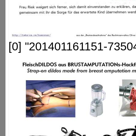
[0] "201401161151-7350