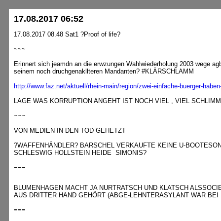
17.08.2017 06:52
17.08.2017 08.48 Sat1 ?Proof of life?
~~~
Erinnert sich jeamdn an die erwzungen Wahlwiederholung 2003 wege ag
seinem noch druchgenakllteren Mandanten? #KLÄRSCHLAMM
http://www.faz.net/aktuell/rhein-main/region/zwei-einfache-buerger-hab
LAGE WAS KORRUPTION ANGEHT IST NOCH VIEL , VIEL SCHLI
~~~
VON MEDIEN IN DEN TOD GEHETZT
?WAFFENHÄNDLER? BARSCHEL VERKAUFTE KEINE U-BOOTESOND
SCHLESWIG HOLLSTEIN HEIDE SIMONIS?
===
BLUMENHAGEN MACHT JA NURTRATSCH UND KLATSCH ALSSOCIE
AUS DRITTER HAND GEHÖRT (ABGE-LEHNTERASYLANT WAR BEI
===