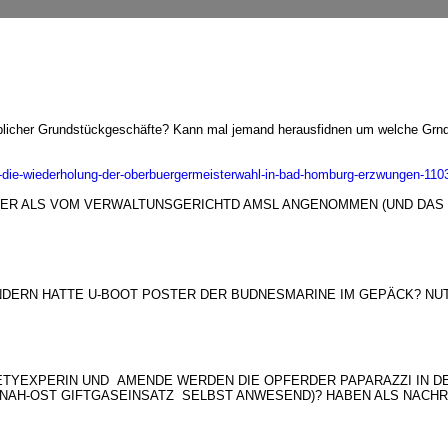
blicher Grundstückgeschäfte? Kann mal jemand herausfidnen um welche Grnds
en-die-wiederholung-der-oberbuergermeisterwahl-in-bad-homburg-erzwungen-110
MMER ALS VOM VERWALTUNSGERICHTD AMSL ANGENOMMEN (UND DAS
ERN HATTE U-BOOT POSTER DER BUDNESMARINE IM GEPÄCK? NUT
TYEXPERIN UND AMENDE WERDEN DIE OPFERDER PAPARAZZI IN D
 NAH-OST GIFTGASEINSATZ SELBST ANWESEND)? HABEN ALS NACHR