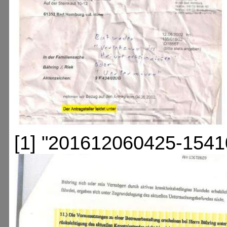
[1] "201612060425-1541