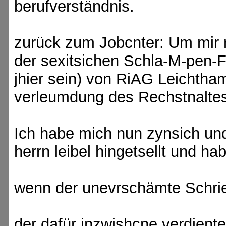
berufverständnis.
zurück zum Jobcnter: Um mir 
der sexitsichen Schla-M-pen-F
jhier sein) von RiAG Leichtha
verleumdung des Rechstnalte
Ich habe mich nun zynsich un
herrn leibel hingetsellt und ha
wenn der unevrschämte Schrie
der dafür inzwishcne verdiente