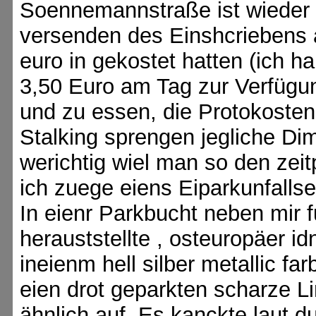
Soennemannstraße ist wieder u
versenden des Einshcriebens 
euro in gekostet hatten (ich
3,50 Euro am Tag zur Verfüg
und zu essen, die Protokosten
Stalking sprengen jegliche Dime
werichtig wiel man so den zei
ich zuege eiens Eiparkunfallse
In eienr Parkbucht neben mir f
herauststellte , osteuropäer id
ineienm hell silber metallic f
eien drot geparkten scharze
ähnlich auf. Es kanckte laut d