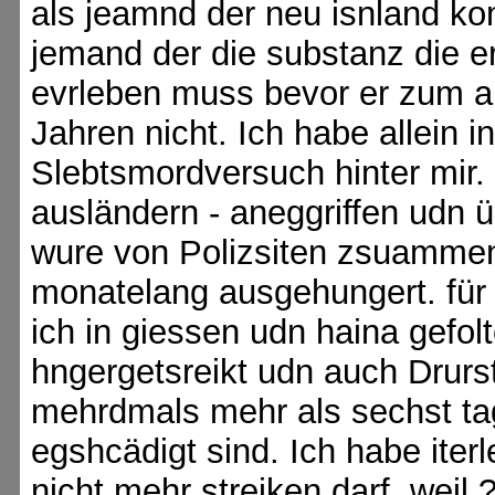
als jeamnd der neu isnland ko
jemand der die substanz die er
evrleben muss bevor er zum am
Jahren nicht. Ich habe allein i
Slebtsmordversuch hinter mir. 
ausländern - aneggriffen udn ü
wure von Polizsiten zsuamme
monatelang ausgehungert. für
ich in giessen udn haina gefol
hngergetsreikt udn auch Drurs
mehrdmals mehr als sechst t
egshcädigt sind. Ich habe ite
nicht mehr streiken darf, w