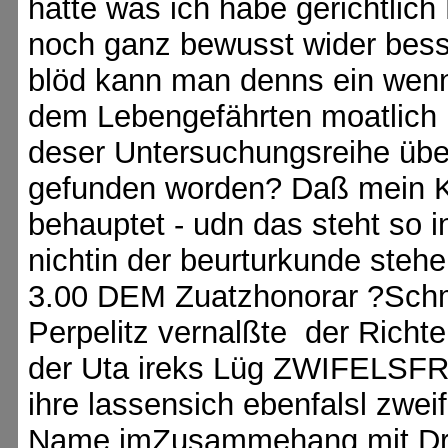
hatte was ich habe gerichtlic
noch ganz bewusst wider bess
blöd kann man denns ein wen
dem Lebengefährten moatlich 
deser Untersuchungsreihe übe
gefunden worden? Daß mein Ki
behauptet - udn das steht so i
nichtin der beurturkunde stehe
3.00 DEM Zuatzhonorar ?Schm
Perpelitz vernalßte der Richt
der Uta ireks Lüg ZWIFELSFR
ihre lassensich ebenfalsl zwe
Name imZusammehang mit Drog