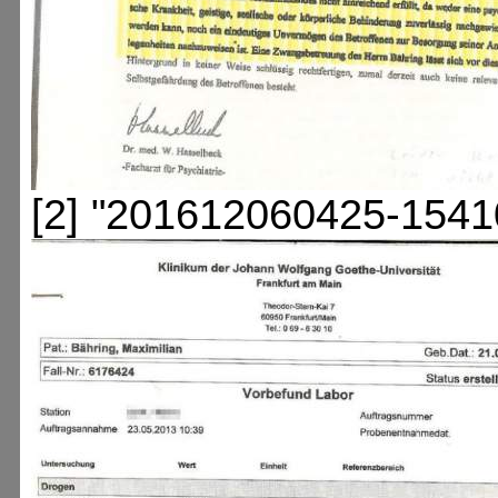
[2] "201612060425-1541