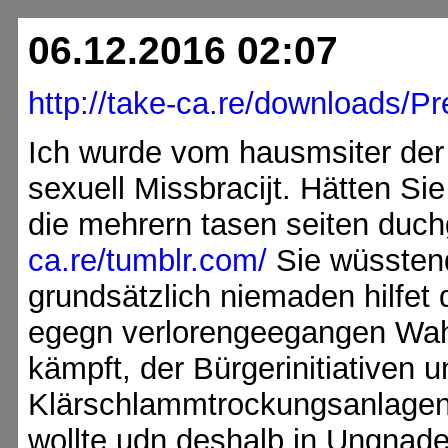
06.12.2016 02:07
http://take-ca.re/downloads/Pr
Ich wurde vom hausmsiter der 
sexuell Missbracijt. Hätten Si
die mehrern tasen seiten duc
ca.re/tumblr.com/
Sie wüsstend
grundsätzlich niemaden hilfet 
egegn verlorengeegangen Wah
kämpft, der Bürgerinitiativen 
Klärschlammtrockungsanlagen
wollte udn deshalb in Ungnade d