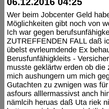
06.12.2016 04:25
Wer beim Jobcenter Geld habe
Möglichkeiten gibt noch von 
Ich war gegen berufsunfähigke
ZUTREFFENDEN FALL daß ich 
übelst evrleumdende Ex behaup
Berusfunfähigkleits - Versich
musste geklärtw erden ob die 
mich aushungern um mich geg
Gutachten zu zwnigen was für
asfours alllermassivst anch h
nämlcih heruas daß Uta riek ni