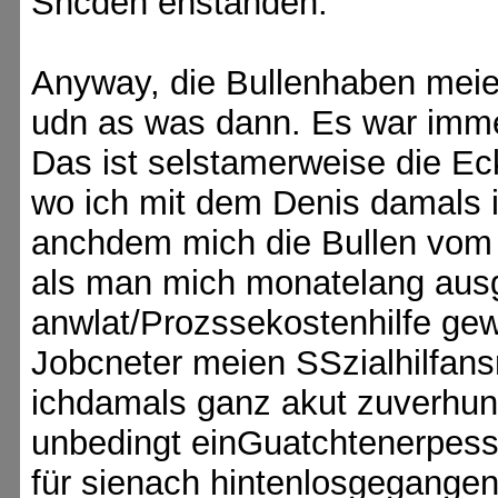
Shcden enstanden.
Anyway, die Bullenhaben me
udn as was dann. Es war imme
Das ist selstamerweise die Ec
wo ich mit dem Denis damals 
anchdem mich die Bullen vom er
als man mich monatelang ausg
anwlat/Prozssekostenhilfe ge
Jobcneter meien SSzialhilfan
ichdamals ganz akut zuverhung
unbedingt einGuatchtenerpes
für sienach hintenlosgegangen