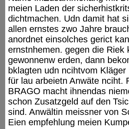
meien Laden der sicherhistkrits
dichtmachen. Udn damit hat si
allen ernstes zwo Jahre brauc
anordnet einsolches gerict ka
ernstnhemen. gegen die Riek kl
gewonnenw erden, dann beko
bklagten udn ncihtvom Kläger u
für lau arbeietn Anwäte nciht.
BRAGO macht ihnendas niemd
schon Zusatzgeld auf den Tsic
sind. Anwältin meissner von 
Eien empfehlung meien Kumpel