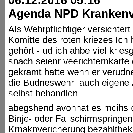
06.12.2016 05:16
Agenda NPD Krankenv
Als Wehrpflichtiger versichte
Komitte des roten kriezes Ich
gehört - ud ich ahbe viel kries
snach seienr veerichternkarte
gekramt hätte wenn er verudne
die Budneswehr auch eigene Ä
selbst behandlen.
abegshend avonhat es mcihs c
Binje- oder Fallschirmspringe
Krnaknvericherung bezahltbek