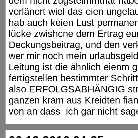
dem nicht zugsteimmthat habe
verlänert wiel das eien ungelau
hab auch keien Lust permanen
lücke zwishcne dem Ertrag eur
Deckungsbeitrag, und den ver
wer mir noch mein urlaubsgel
Leitung ist die ähnlich eienm
fertigstellen bestimmter Schri
also ERFOLGSABHÄNGIG stret
ganzen kram aus Kreidten fia
von an dass ich gar nicht sag