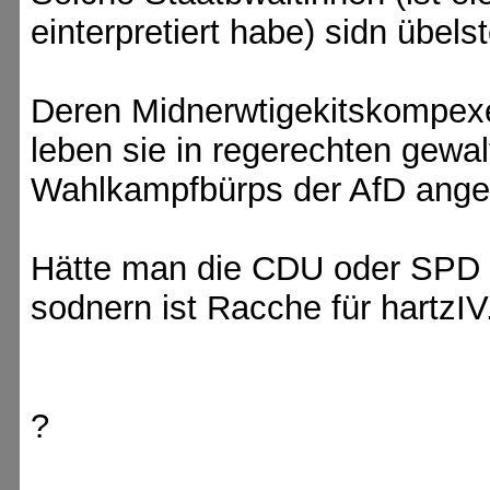
einterpretiert habe) sidn üb
Deren Midnerwtigekitskompexe
leben sie in regerechten gewa
Wahlkampfbürps der AfD angegr
Hätte man die CDU oder SPD an
sodnern ist Racche für hartzIV
?