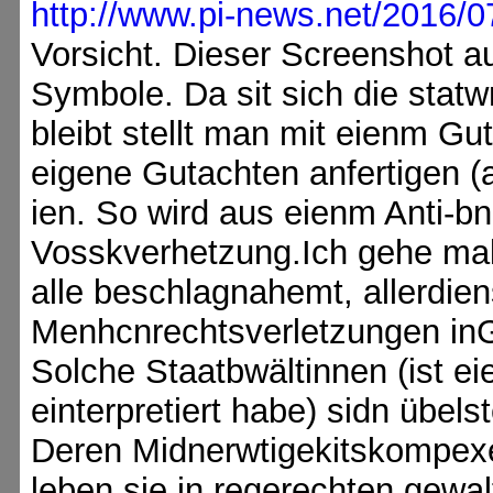
http://www.pi-news.net/2016/0
Vorsicht. Dieser Screenshot a
Symbole. Da sit sich die statw
bleibt stellt man mit eienm Gu
eigene Gutachten anfertigen (a
ien. So wird aus eienm Anti-bn
Vosskverhetzung.Ich gehe mal
alle beschlagnahemt, allerdie
Menhcnrechtsverletzungen in
Solche Staatbwältinnen (ist e
einterpretiert habe) sidn üb
Deren Midnerwtigekitskompexe
leben sie in regerechten gewa