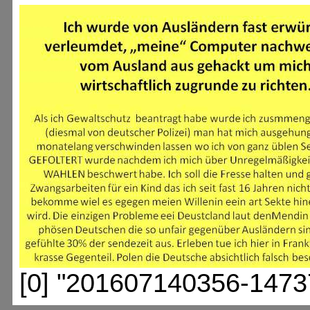
[0] "201607140356-1473