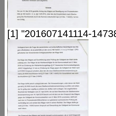
[1] "201607141114-1473