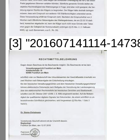
[3] "201607141114-1473