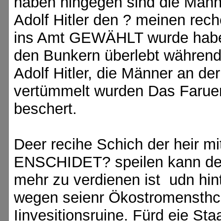
haben hingegen sind die Männ
Adolf Hitler den ? meinen rec
ins Amt GEWÄHLT wurde haben
den Bunkern überlebt während f
Adolf Hitler, die Männer an de
vertümmelt wurden Das Faruen
beschert.
Deer recihe Schich der heir
ENSCHIDET? speilen kann der 
mehr zu verdienen ist udn hin
wegen seienr Ökostromensthci
Iinvesitionsruine. Fürd eie S