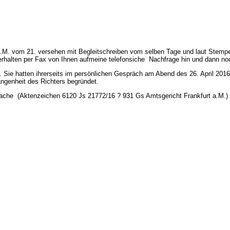
M. vom 21. versehen mit Begleitschreiben vom selben Tage und laut Stempel
6 erhalten per Fax von Ihnen aufmeine telefonsiche Nachfrage hin und dann n
 Sie hatten ihrerseits im persönlichen Gespräch am Abend des 26. April 201
fangenheit des Richters begründet.
che (Aktenzeichen 6120 Js 21772/16 ? 931 Gs Amtsgericht Frankfurt a.M.) s