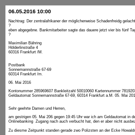
06.05.2016 10:00
Nachtrag: Der zentralafrikaner der möglicherweise Schadenfreidg gelacht
?
eben abgegebne. Bankmitarbeiter sagte das dauere jetzt vier bis fünf Ta
?
Maximilian Bähring
Hölderlinstraße 4
60316 Frankfurt /M.
Postbank
Sonnemannstraße 67-69
60314 Frankfurt /m.
06. Mai 2016
Kontonummer 285969607 Bankleitzahl 50010060 Kartennummer 781920
Geldautomat Sonnemannstraße 67-69, 60314 Frankfurt a.M. 05. Mai 20
Sehr geehrte Damen und Herren,
am gestrigen 05. Mai 206 gegen 19:45 Uhr war ich am Geldautomat in de
Onlinebanking Zugang nach auch verbucht hat, den er aber nicht ausbez
Zu diesme Zeitpunkt standen gerade zwo Polizsten an der Ecke Howal