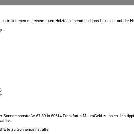
 hatte lief eben mit einem roten Holzfäällerhemd und jans bekleidet auf der 
ge
3
16
r Sonnemannstraße 67-69 in 60314 Frankfurt a.M. umGeld zu holen. Ich tipp
ahlte.
dstraße zu Sonnemannstraße.