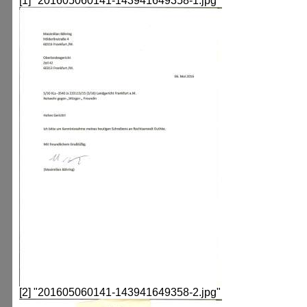
[1] "201605060141-143941649358-1.jpg"
[2] "201605060141-143941649358-2.jpg"