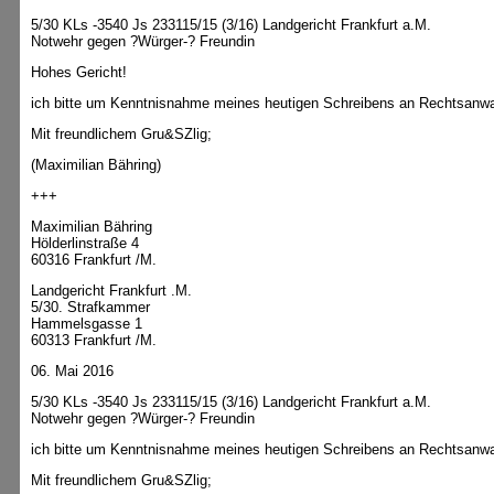
5/30 KLs -3540 Js 233115/15 (3/16) Landgericht Frankfurt a.M.
Notwehr gegen ?Würger-? Freundin
Hohes Gericht!
ich bitte um Kenntnisnahme meines heutigen Schreibens an Rechtsanwa
Mit freundlichem Gru&SZlig;
(Maximilian Bähring)
+++
Maximilian Bähring
Hölderlinstraße 4
60316 Frankfurt /M.
Landgericht Frankfurt .M.
5/30. Strafkammer
Hammelsgasse 1
60313 Frankfurt /M.
06. Mai 2016
5/30 KLs -3540 Js 233115/15 (3/16) Landgericht Frankfurt a.M.
Notwehr gegen ?Würger-? Freundin
ich bitte um Kenntnisnahme meines heutigen Schreibens an Rechtsanwa
Mit freundlichem Gru&SZlig;