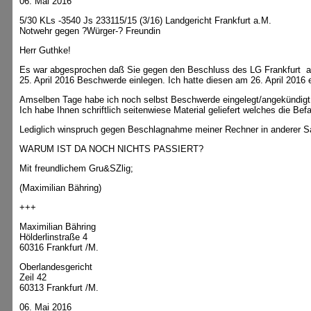
06. Mai 2016
5/30 KLs -3540 Js 233115/15 (3/16) Landgericht Frankfurt a.M.
Notwehr gegen ?Würger-? Freundin
Herr Guthke!
Es war abgesprochen daß Sie gegen den Beschluss des LG Frankfurt a.
25. April 2016 Beschwerde einlegen. Ich hatte diesen am 26. April 201
Amselben Tage habe ich noch selbst Beschwerde eingelegt/angekündigt.
Ich habe Ihnen schriftlich seitenwiese Material geliefert welches die Be
Lediglich winspruch gegen Beschlagnahme meiner Rechner in anderer Sa
WARUM IST DA NOCH NICHTS PASSIERT?
Mit freundlichem Gru&SZlig;
(Maximilian Bähring)
+++
Maximilian Bähring
Hölderlinstraße 4
60316 Frankfurt /M.
Oberlandesgericht
Zeil 42
60313 Frankfurt /M.
06. Mai 2016