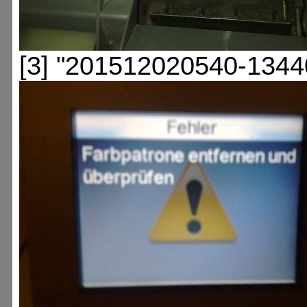
[3] "201512020540-1344