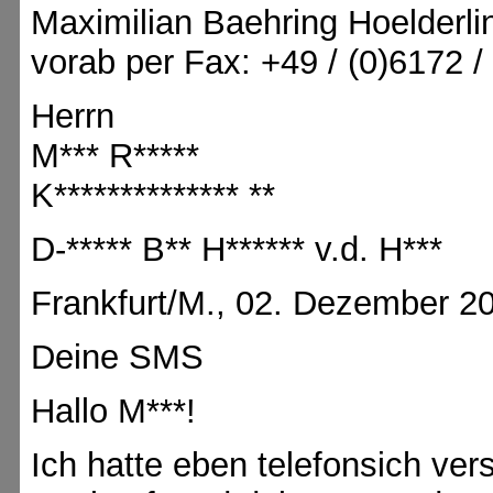
Maximilian Baehring Hoelderli
vorab per Fax: +49 / (0)6172 
Herrn
M*** R*****
K************** **
D-***** B** H****** v.d. H***
Frankfurt/M., 02. Dezember 2
Deine SMS
Hallo M***!
Ich hatte eben telefonsich ver