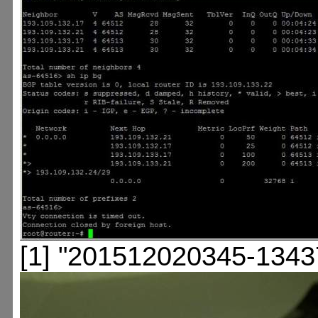
[1] "201512020345-1343