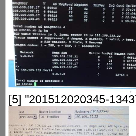
[5] "201512020345-1343