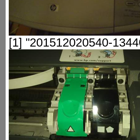
[1] "201512020540-1344