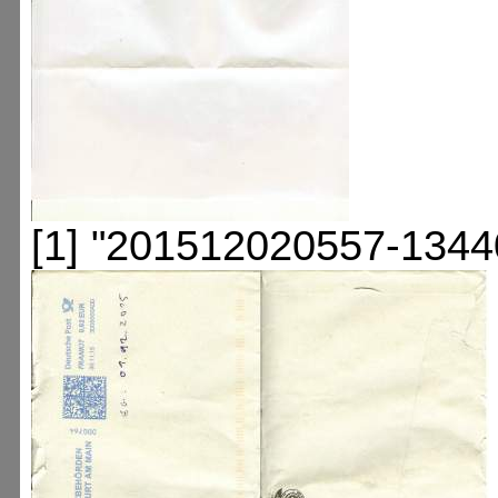
[1] "201512020557-1344