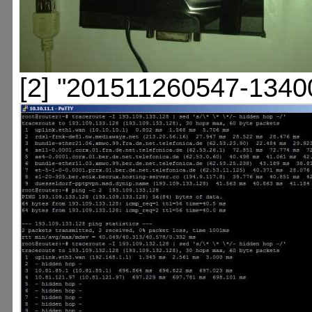
[2] "201511260547-1340