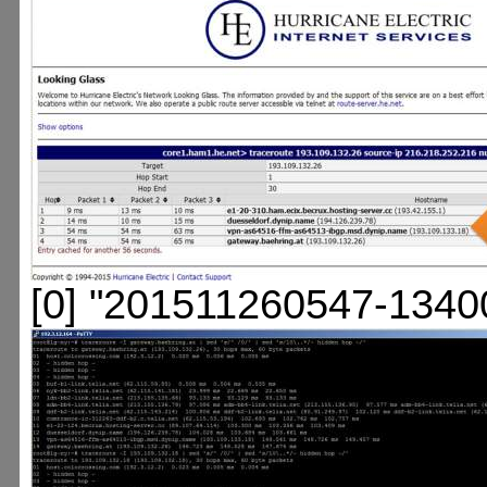
[0] "201511260547-1340