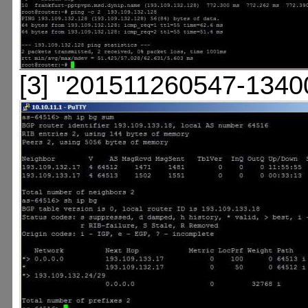
[3] "201511260547-1340