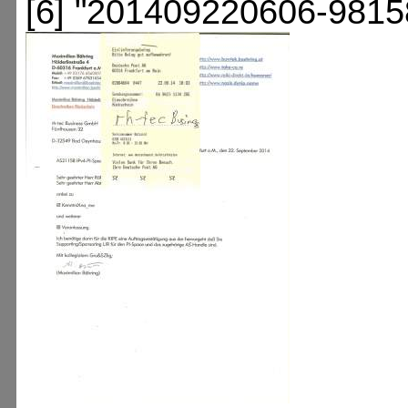
[6] "201409220606-9815