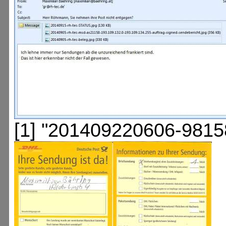
[1] "201409220606-9815