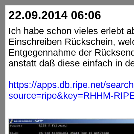
22.09.2014 06:06
Ich habe schon vieles erlebt a
Einschreiben Rückschein, welch
Entgegennahme der Rücksendu
anstatt daß diese einfach in d
https://apps.db.ripe.net/searc
source=ripe&key=RHHM-RIPE