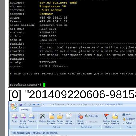
[0] "201409220606-9815