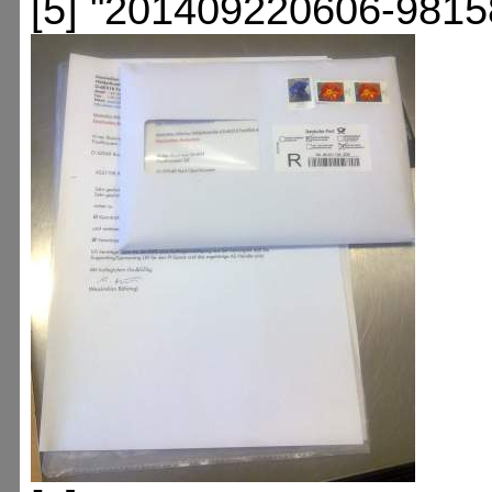
[5] "201409220606-9815