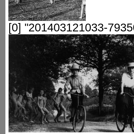
[0] "201403121033-7935