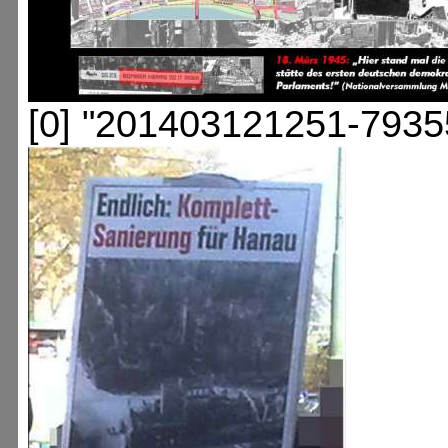
[0] "201403121251-7935