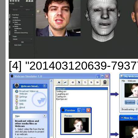
[4] "201403120639-7937