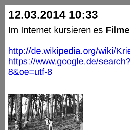
12.03.2014 10:33
Im Internet kursieren es
Filme
http://de.wikipedia.org/wik
https://www.google.de/searc
8&oe=utf-8