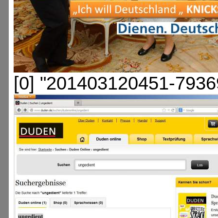
[0] "201403120451-7936