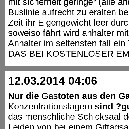
mit sicherheit geringer (alle a
Buslinie aufrecht zu eralten b
Zeit ihr Eigengewicht leer du
soweiso fährt wird anhalter mi
Anhalter im seltensten fall e
DAS BEI KOSTENLOSER EM
12.03.2014 04:06
Nur die
Gas
toten aus den 
Konzentrationslagern
sind ?g
das menschliche Schicksaal de
Leiden von bei einem Giftagsa