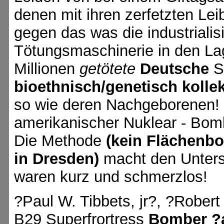
denen mit ihren zerfetzten Lei
gegen das was die industrialis
Tötungsmaschinerie in den La
Millionen
getötete
Deutsche
S
bioethnisch/genetisch kolle
so wie deren Nachgeborenen! 
amerikanischer Nuklear - Bom
Die Methode
(kein Flächenbo
in Dresden)
macht den Unters
waren kurz und schmerzlos!
?Paul W. Tibbets, jr?,
?Robert
B29 Superfrortress
Bomber ?