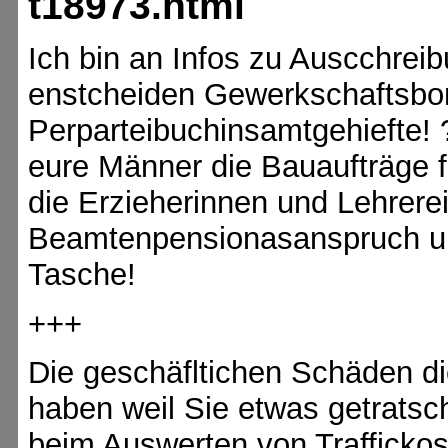
t18973.html
Ich bin an Infos zu Auscchreib
enstcheiden Gewerkschaftsbo
Perparteibuchinsamtgehiefte! 
eure Männer die Bauaufträge fü
die Erzieherinnen und Lehrerei
Beamtenpensionasanspruch un
Tasche!
+++
Die geschäfltichen Schäden
haben weil Sie etwas getratsc
beim Auswerten von Traffickos