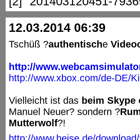
[2] "201403120451-7936
12.03.2014 06:39
Tschüß ?
authentisch
e
Video
http://www.webcamsimulator
http://www.xbox.com/de-DE/Ki
Vielleicht ist das
beim Skype 
Manuel Neuer? sondern ?
Rum
Mutterwolf
?!
http://www.heise.de/download/