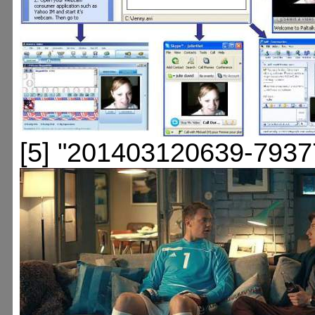
[5] "201403120639-7937