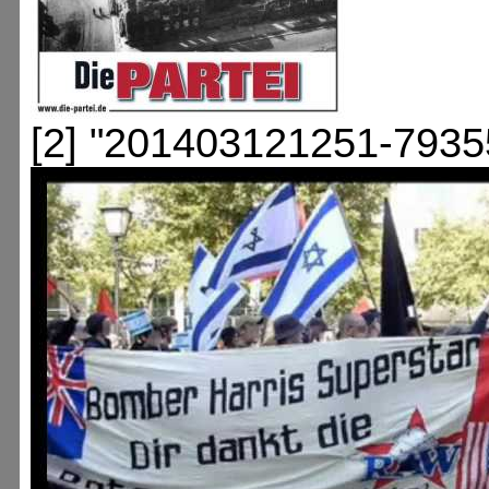
[2] "201403121251-7935