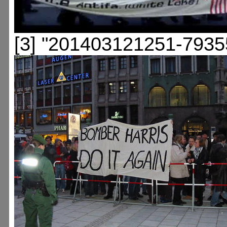
[3] "201403121251-7935