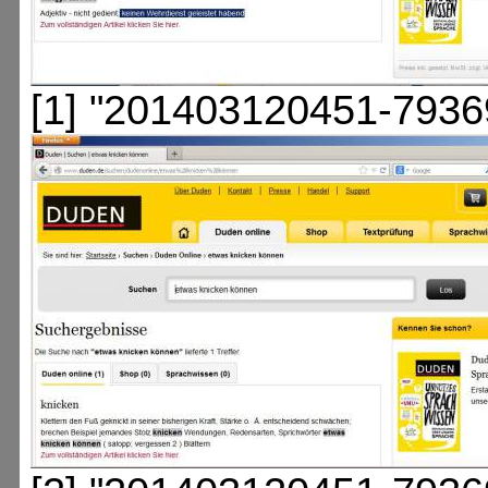
[1] "201403120451-7936