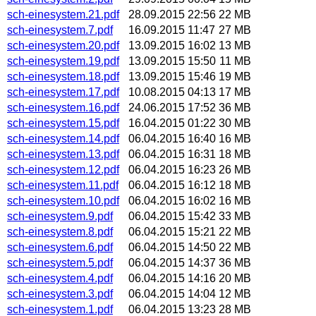
sch-einesystem.21.pdf
28.09.2015 22:56
22 MB
sch-einesystem.7.pdf
16.09.2015 11:47
27 MB
sch-einesystem.20.pdf
13.09.2015 16:02
13 MB
sch-einesystem.19.pdf
13.09.2015 15:50
11 MB
sch-einesystem.18.pdf
13.09.2015 15:46
19 MB
sch-einesystem.17.pdf
10.08.2015 04:13
17 MB
sch-einesystem.16.pdf
24.06.2015 17:52
36 MB
sch-einesystem.15.pdf
16.04.2015 01:22
30 MB
sch-einesystem.14.pdf
06.04.2015 16:40
16 MB
sch-einesystem.13.pdf
06.04.2015 16:31
18 MB
sch-einesystem.12.pdf
06.04.2015 16:23
26 MB
sch-einesystem.11.pdf
06.04.2015 16:12
18 MB
sch-einesystem.10.pdf
06.04.2015 16:02
16 MB
sch-einesystem.9.pdf
06.04.2015 15:42
33 MB
sch-einesystem.8.pdf
06.04.2015 15:21
22 MB
sch-einesystem.6.pdf
06.04.2015 14:50
22 MB
sch-einesystem.5.pdf
06.04.2015 14:37
36 MB
sch-einesystem.4.pdf
06.04.2015 14:16
20 MB
sch-einesystem.3.pdf
06.04.2015 14:04
12 MB
sch-einesystem.1.pdf
06.04.2015 13:23
28 MB