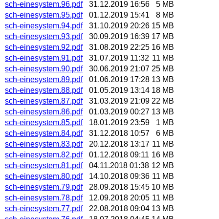
sch-einesystem.96.pdf
31.12.2019 16:56
5 MB
sch-einesystem.95.pdf
01.12.2019 15:41
8 MB
sch-einesystem.94.pdf
31.10.2019 20:26
15 MB
sch-einesystem.93.pdf
30.09.2019 16:39
17 MB
sch-einesystem.92.pdf
31.08.2019 22:25
16 MB
sch-einesystem.91.pdf
31.07.2019 11:32
11 MB
sch-einesystem.90.pdf
30.06.2019 21:07
25 MB
sch-einesystem.89.pdf
01.06.2019 17:28
13 MB
sch-einesystem.88.pdf
01.05.2019 13:14
18 MB
sch-einesystem.87.pdf
31.03.2019 21:09
22 MB
sch-einesystem.86.pdf
01.03.2019 00:27
13 MB
sch-einesystem.85.pdf
18.01.2019 23:59
1 MB
sch-einesystem.84.pdf
31.12.2018 10:57
6 MB
sch-einesystem.83.pdf
20.12.2018 13:17
11 MB
sch-einesystem.82.pdf
01.12.2018 09:11
16 MB
sch-einesystem.81.pdf
04.11.2018 01:38
12 MB
sch-einesystem.80.pdf
14.10.2018 09:36
11 MB
sch-einesystem.79.pdf
28.09.2018 15:45
10 MB
sch-einesystem.78.pdf
12.09.2018 20:05
11 MB
sch-einesystem.77.pdf
22.08.2018 09:04
13 MB