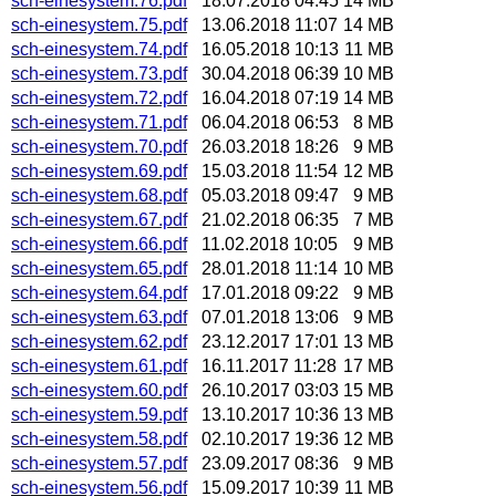
sch-einesystem.76.pdf
18.07.2018 04:45
14 MB
sch-einesystem.75.pdf
13.06.2018 11:07
14 MB
sch-einesystem.74.pdf
16.05.2018 10:13
11 MB
sch-einesystem.73.pdf
30.04.2018 06:39
10 MB
sch-einesystem.72.pdf
16.04.2018 07:19
14 MB
sch-einesystem.71.pdf
06.04.2018 06:53
8 MB
sch-einesystem.70.pdf
26.03.2018 18:26
9 MB
sch-einesystem.69.pdf
15.03.2018 11:54
12 MB
sch-einesystem.68.pdf
05.03.2018 09:47
9 MB
sch-einesystem.67.pdf
21.02.2018 06:35
7 MB
sch-einesystem.66.pdf
11.02.2018 10:05
9 MB
sch-einesystem.65.pdf
28.01.2018 11:14
10 MB
sch-einesystem.64.pdf
17.01.2018 09:22
9 MB
sch-einesystem.63.pdf
07.01.2018 13:06
9 MB
sch-einesystem.62.pdf
23.12.2017 17:01
13 MB
sch-einesystem.61.pdf
16.11.2017 11:28
17 MB
sch-einesystem.60.pdf
26.10.2017 03:03
15 MB
sch-einesystem.59.pdf
13.10.2017 10:36
13 MB
sch-einesystem.58.pdf
02.10.2017 19:36
12 MB
sch-einesystem.57.pdf
23.09.2017 08:36
9 MB
sch-einesystem.56.pdf
15.09.2017 10:39
11 MB