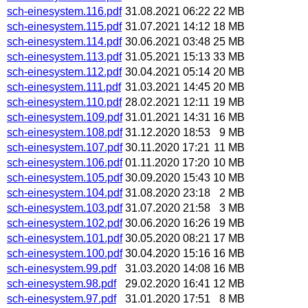
sch-einesystem.116.pdf
31.08.2021 06:22
22 MB
sch-einesystem.115.pdf
31.07.2021 14:12
18 MB
sch-einesystem.114.pdf
30.06.2021 03:48
25 MB
sch-einesystem.113.pdf
31.05.2021 15:13
33 MB
sch-einesystem.112.pdf
30.04.2021 05:14
20 MB
sch-einesystem.111.pdf
31.03.2021 14:45
20 MB
sch-einesystem.110.pdf
28.02.2021 12:11
19 MB
sch-einesystem.109.pdf
31.01.2021 14:31
16 MB
sch-einesystem.108.pdf
31.12.2020 18:53
9 MB
sch-einesystem.107.pdf
30.11.2020 17:21
11 MB
sch-einesystem.106.pdf
01.11.2020 17:20
10 MB
sch-einesystem.105.pdf
30.09.2020 15:43
10 MB
sch-einesystem.104.pdf
31.08.2020 23:18
2 MB
sch-einesystem.103.pdf
31.07.2020 21:58
3 MB
sch-einesystem.102.pdf
30.06.2020 16:26
19 MB
sch-einesystem.101.pdf
30.05.2020 08:21
17 MB
sch-einesystem.100.pdf
30.04.2020 15:16
16 MB
sch-einesystem.99.pdf
31.03.2020 14:08
16 MB
sch-einesystem.98.pdf
29.02.2020 16:41
12 MB
sch-einesystem.97.pdf
31.01.2020 17:51
8 MB